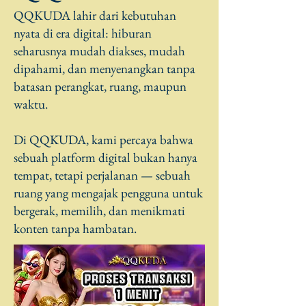
QQKUDA lahir dari kebutuhan
nyata di era digital: hiburan
seharusnya mudah diakses, mudah
dipahami, dan menyenangkan tanpa
batasan perangkat, ruang, maupun
waktu.
Di QQKUDA, kami percaya bahwa
sebuah platform digital bukan hanya
tempat, tetapi perjalanan — sebuah
ruang yang mengajak pengguna untuk
bergerak, memilih, dan menikmati
konten tanpa hambatan.