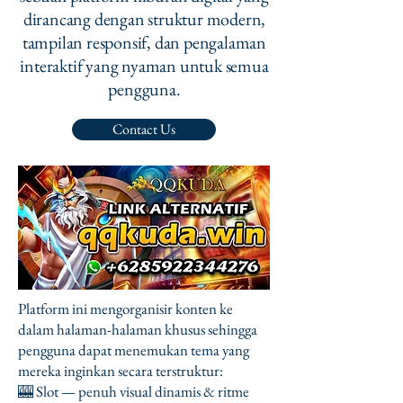
dirancang dengan struktur modern,
tampilan responsif, dan pengalaman
interaktif yang nyaman untuk semua
pengguna.
Contact Us
Platform ini mengorganisir konten ke
dalam halaman-halaman khusus sehingga
pengguna dapat menemukan tema yang
mereka inginkan secara terstruktur:
🎰 Slot — penuh visual dinamis & ritme