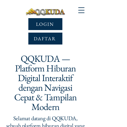
LOGIN
DAFTAR
QQKUDA —
Platform Hiburan
Digital Interaktif
dengan Navigasi
Cepat & Tampilan
Modern
Selamat datang di QQKUDA,
sebuah platform hiburan digital yang