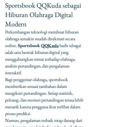
Sportsbook QQKuda sebagai 
Hiburan Olahraga Digital 
Modern
Perkembangan teknologi membuat hiburan 
olahraga semakin mudah dinikmati secara 
online. 
Sportsbook 
QQKuda
 hadir sebagai 
salah satu bentuk hiburan digital yang 
menggabungkan minat terhadap olahraga, 
analisis pertandingan, dan pengalaman 
interaktif.
Bagi penggemar olahraga, sportsbook 
memberikan sensasi tambahan dalam 
mengikuti pertandingan. Setiap statistik, 
peluang, dan momen pertandingan terasa lebih 
menarik karena pengguna ikut terlibat dalam 
proses prediksi.
Namun, pengalaman terbaik tetap datang dari 