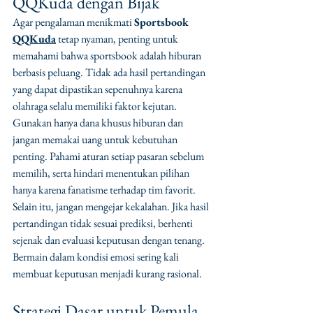
QQKuda dengan Bijak
Agar pengalaman menikmati 
Sportsbook 
QQKuda
 tetap nyaman, penting untuk 
memahami bahwa sportsbook adalah hiburan 
berbasis peluang. Tidak ada hasil pertandingan 
yang dapat dipastikan sepenuhnya karena 
olahraga selalu memiliki faktor kejutan.
Gunakan hanya dana khusus hiburan dan 
jangan memakai uang untuk kebutuhan 
penting. Pahami aturan setiap pasaran sebelum 
memilih, serta hindari menentukan pilihan 
hanya karena fanatisme terhadap tim favorit.
Selain itu, jangan mengejar kekalahan. Jika hasil 
pertandingan tidak sesuai prediksi, berhenti 
sejenak dan evaluasi keputusan dengan tenang. 
Bermain dalam kondisi emosi sering kali 
membuat keputusan menjadi kurang rasional.
Strategi Dasar untuk Pemula