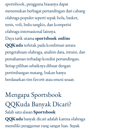
sportsbook, pengguna biasanya dapat 
menemukan berbagai pertandingan dari cabang 
olahraga populer seperti sepak bola, basket, 
tenis, voli, bulu tangkis, dan kompetisi 
olahraga internasional lainnya.
Daya tarik utama 
sportsbook online 
QQKuda
 terletak pada kombinasi antara 
pengetahuan olahraga, analisis data, intuisi, dan 
pemahaman terhadap kondisi pertandingan. 
Setiap pilihan sebaiknya dibuat dengan 
pertimbangan matang, bukan hanya 
berdasarkan tim favorit atau emosi sesaat.
Mengapa Sportsbook 
QQKuda Banyak Dicari?
Salah satu alasan 
Sportsbook 
QQKuda
 banyak dicari adalah karena olahraga 
memiliki penggemar yang sangat luas. Sepak 