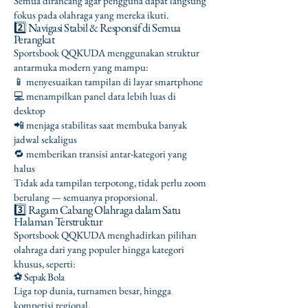
Semua dirancang agar pengguna dapat langsung
fokus pada olahraga yang mereka ikuti.
2️⃣ Navigasi Stabil & Responsif di Semua
Perangkat
Sportsbook QQKUDA menggunakan struktur
antarmuka modern yang mampu:
📱 menyesuaikan tampilan di layar smartphone
💻 menampilkan panel data lebih luas di
desktop
📲 menjaga stabilitas saat membuka banyak
jadwal sekaligus
🔁 memberikan transisi antar-kategori yang
halus
Tidak ada tampilan terpotong, tidak perlu zoom
berulang — semuanya proporsional.
3️⃣ Ragam Cabang Olahraga dalam Satu
Halaman Terstruktur
Sportsbook QQKUDA menghadirkan pilihan
olahraga dari yang populer hingga kategori
khusus, seperti:
⚽ Sepak Bola
Liga top dunia, turnamen besar, hingga
kompetisi regional.