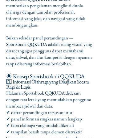
memberikan pengalaman mengikuti dunia
olahraga dengan tampilan profesional,
informasi yang jelas, dan navigasi yang tidak
membingungkan.
Bukan sekadar panel pertandingan —
Sportsbook QQKUDA adalah ruang visual yang
dirancang agar pengguna dapat memahami
data, jadwal, dan alur kompetisi dengan nyaman
tanpa diserang informasi berlebihan.
🌟 Konsep Sportsbook di QQKUDA
1️⃣ Informasi Olahraga yang Disajikan Secara
Rapi & Logis
Halaman Sportsbook QQKUDA didesain
dengan tata letak yang memudahkan pengguna
membaca jadwal dan data:
✔ daftar pertandingan tersusun urut
✔ panel informasi ringkas namun lengkap
✔ ikon olahraga yang mudah dikenali
✔ tampilan bersih tanpa elemen distraktif