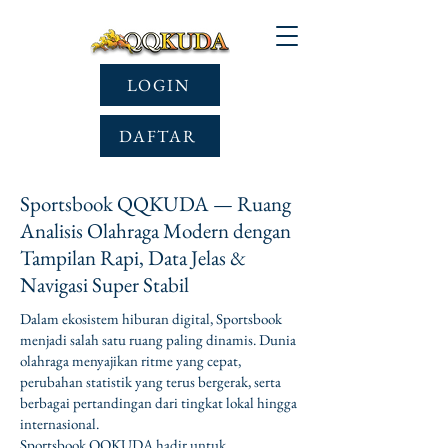
LOGIN
DAFTAR
Sportsbook QQKUDA — Ruang
Analisis Olahraga Modern dengan
Tampilan Rapi, Data Jelas &
Navigasi Super Stabil
Dalam ekosistem hiburan digital, Sportsbook
menjadi salah satu ruang paling dinamis. Dunia
olahraga menyajikan ritme yang cepat,
perubahan statistik yang terus bergerak, serta
berbagai pertandingan dari tingkat lokal hingga
internasional.
Sportsbook QQKUDA hadir untuk