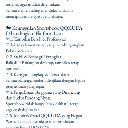
tertentu agar mudah ditemukan.
Semua elemen saling mendukung dalam
menciptakan navigasi yang efisien.
🐎 Keunggulan Sportsbook QQKUDA
Dibandingkan Platform Lain
⭐ 1. Tampilan Bersih & Profesional
Tidak ada elemen visual yang membingungkan.
Fokus pada data.
⭐ 2. Stabil di Berbagai Perangkat
Baik di HP maupun desktop, tampilan tetap
optimal.
⭐ 3. Kategori Lengkap & Terstruktur
Semua olahraga modern disajikan dengan logika
penyusunan yang tepat.
⭐ 4. Pengalaman Pengguna yang Dirancang
dari Sudut Pandang Nyata
Sportsbook tidak hanya “enak dilihat”, tetapi
juga enak digunakan.
⭐ 5. Identitas Visual QQKUDA yang Elegan
Warna, ikon, dan struktur mencerminkan
karakter brand QQKUDA.