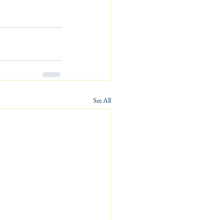
See All