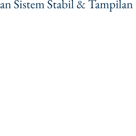
an Sistem Stabil & Tampilan