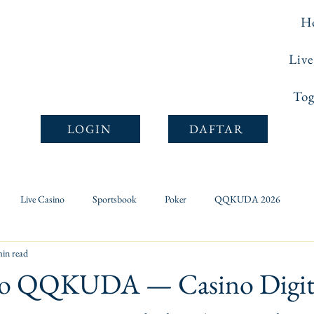
H
Live
Tog
LOGIN
DAFTAR
Live Casino
Sportsbook
Poker
QQKUDA 2026
min read
no QQKUDA — Casino Digita