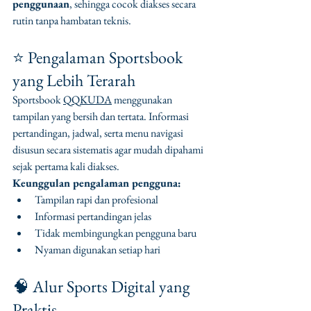
penggunaan
, sehingga cocok diakses secara 
rutin tanpa hambatan teknis.
⭐ Pengalaman Sportsbook 
yang Lebih Terarah
Sportsbook 
QQKUDA
 menggunakan 
tampilan yang bersih dan tertata. Informasi 
pertandingan, jadwal, serta menu navigasi 
disusun secara sistematis agar mudah dipahami 
sejak pertama kali diakses.
Keunggulan pengalaman pengguna:
Tampilan rapi dan profesional
Informasi pertandingan jelas
Tidak membingungkan pengguna baru
Nyaman digunakan setiap hari
🧠 Alur Sports Digital yang 
Praktis