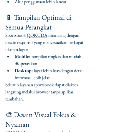
Alur penggunaan lebih lancar
📱 Tampilan Optimal di 
Semua Perangkat
Sportsbook 
QQKUDA
 dirancang dengan 
desain responsif yang menyesuaikan berbagai 
ukuran layar:
Mobile:
 tampilan ringkas dan mudah 
dioperasikan
Desktop:
 layar lebih luas dengan detail 
informasi lebih jelas
Seluruh layanan sportsbook dapat diakses 
langsung melalui browser tanpa aplikasi 
tambahan.
🎨 Desain Visual Fokus & 
Nyaman